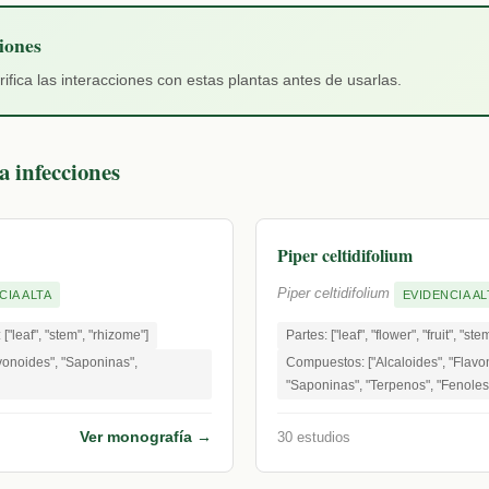
iones
ica las interacciones con estas plantas antes de usarlas.
a infecciones
Piper celtidifolium
Piper celtidifolium
CIA ALTA
EVIDENCIA AL
 ["leaf", "stem", "rhizome"]
Partes: ["leaf", "flower", "fruit", "ste
vonoides", "Saponinas",
Compuestos: ["Alcaloides", "Flavon
"Saponinas", "Terpenos", "Fenoles
Ver monografía →
30 estudios