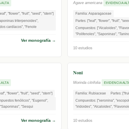
Agave americana
 ALTA
EVIDENCIA AL
leaf", "flower", "fruit", "seed", "stem"]
Familia: Asparagaceae
poninas triterpenoides",
Partes: ["leaf", "flower", "fruit", "see
idos cardíacos", "Fenole
Compuestos: ["Alcaloides", "Flavo
"Polifenoles", "Saponinas", "Tanin
Ver monografía →
10 estudios
Noni
Morinda citrifolia
 ALTA
EVIDENCIA ALT
eaf", "flower", "fruit", "seed", "stem"]
Familia: Rubiaceae
Partes: ["frui
puestos fenólicos", "Eugenol",
Compuestos: ["xeronina", "escopol
 "Saponinas", "Sesqui
"iridoides", "Alcaloides", "Flavono
Ver monografía →
10 estudios