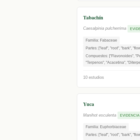
Tabachín
Caesalpinia pulcherrima
EVID
Familia: Fabaceae
Partes: ["leaf", "root", "bark", "flo
Compuestos: ["Flavonoides", "Po
"Terpenos", "Acacetina", "Diterp
10 estudios
Yuca
Manihot esculenta
EVIDENCIA
Familia: Euphorbiaceae
Partes: ["leaf", "root", "bark", "flo