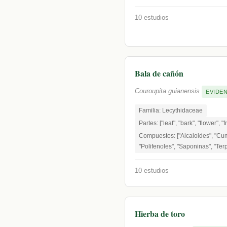
10 estudios
Bala de cañón
Couroupita guianensis
EVIDEN
Familia: Lecythidaceae
Partes: ["leaf", "bark", "flower", "f
Compuestos: ["Alcaloides", "Cum
"Polifenoles", "Saponinas", "Terp
10 estudios
Hierba de toro