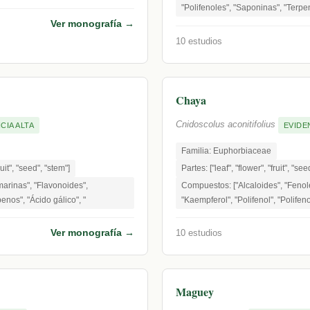
"Polifenoles", "Saponinas", "Terpen
Ver monografía →
10 estudios
Chaya
Cnidoscolus aconitifolius
CIA ALTA
EVIDE
Familia: Euphorbiaceae
ruit", "seed", "stem"]
Partes: ["leaf", "flower", "fruit", "see
arinas", "Flavonoides",
Compuestos: ["Alcaloides", "Fenol
enos", "Ácido gálico", "
"Kaempferol", "Polifenol", "Polifen
Ver monografía →
10 estudios
Maguey