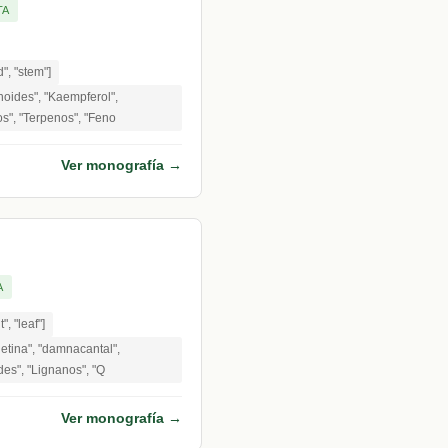
TA
d", "stem"]
noides", "Kaempferol",
os", "Terpenos", "Feno
Ver monografía →
A
t", "leaf"]
etina", "damnacantal",
ides", "Lignanos", "Q
Ver monografía →