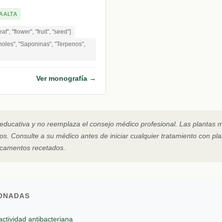
A ALTA
eaf", "flower", "fruit", "seed"]
noles", "Saponinas", "Terpenos",
Ver monografía →
educativa y no reemplaza el consejo médico profesional. Las plantas 
s. Consulte a su médico antes de iniciar cualquier tratamiento con pla
icamentos recetados.
IONADAS
actividad antibacteriana