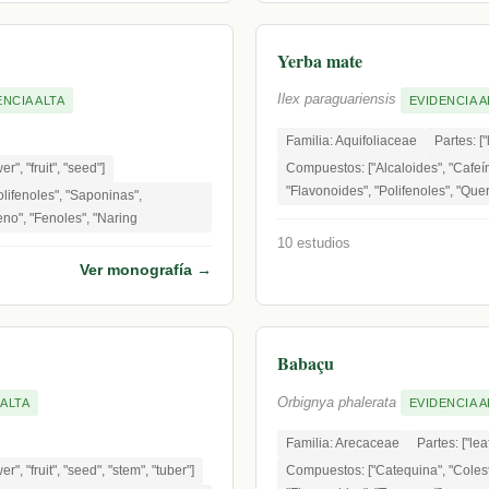
Yerba mate
Ilex paraguariensis
ENCIA ALTA
EVIDENCIA A
Familia: Aquifoliaceae
Partes: ["
wer", "fruit", "seed"]
Compuestos: ["Alcaloides", "Cafeína
"Flavonoides", "Polifenoles", "Quer
lifenoles", "Saponinas",
eno", "Fenoles", "Naring
10 estudios
Ver monografía →
Babaçu
Orbignya phalerata
 ALTA
EVIDENCIA A
Familia: Arecaceae
Partes: ["leaf
wer", "fruit", "seed", "stem", "tuber"]
Compuestos: ["Catequina", "Colest