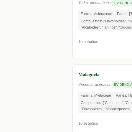
Tridax procumbens
EVIDENCIA
Familia: Asteraceae
Partes: ["
Compuestos: ["Flavonoides", "Sa
"Alcaloides", "Taninos", "Glucós
10 estudios
Malagueta
Pimenta racemosa
EVIDENCIA
Familia: Myrtaceae
Partes: ["l
Compuestos: ["Catequina", "Com
"Flavonoides", "Monoterpenos",
10 estudios