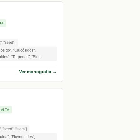
TA
t", "seed"]
ósido", "Glucósidos",
ides", "Terpenos", "Biom
Ver monografía →
 ALTA
t", "seed", "stem"]
uina", "Flavonoides",