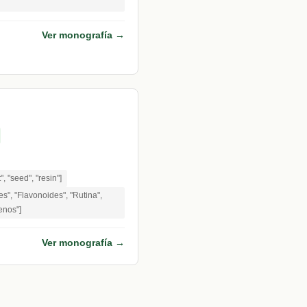
Ver monografía →
t", "seed", "resin"]
s", "Flavonoides", "Rutina",
enos"]
Ver monografía →