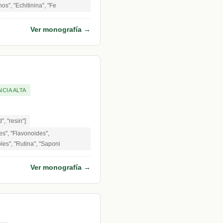
os", "Echitinina", "Fe
Ver monografía →
NCIA ALTA
d", "resin"]
es", "Flavonoides",
oles", "Rutina", "Saponi
Ver monografía →