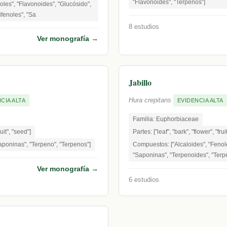
"Flavonoides", "Terpenos"]
oles", "Flavonoides", "Glucósido",
ifenoles", "Sa
8 estudios
Ver monografía →
Jabillo
Hura crepitans
CIA ALTA
EVIDENCIA ALTA
Familia: Euphorbiaceae
ruit", "seed"]
Partes: ["leaf", "bark", "flower", "frui
poninas", "Terpeno", "Terpenos"]
Compuestos: ["Alcaloides", "Fenole
"Saponinas", "Terpenoides", "Terp
Ver monografía →
6 estudios