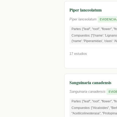
Piper lanceolatum
Piper lanceolatum
EVIDENCIA 
Partes: ["leaf", "root", "flower", "fr
Compuestos: ["{'name': 'Lignanos'
{'name': 'Piperamidas', 'class': 'A
17 estudios
Sanguinaria canadensis
Sanguinaria canadensis
EVID
Partes: ["leaf", "root", "flower", "
Compuestos: ["Alcaloides", "Berb
"Acetilcolinesterasa", "Protopin