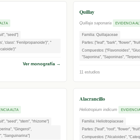
Quillay
Quillaja saponaria
ALTA
EVIDENCIA AL
uit", "seed"]
Familia: Quillajaceae
, 'class': 'Fenilpropanoide'}", "
Partes: ["leaf", "bark", "flower", "frui
lcaloide'}"
Compuestos: ["Flavonoides", "Gluc
"Saponina", "Saponinas", "Terpeno
Ver monografía →
11 estudios
Alacrancillo
Heliotropium indicum
ENCIA ALTA
EVIDENCIA
fruit", "seed", "stem", "rhizome"]
Familia: Heliotropiaceae
erina", "Gingerol",
Partes: ["leaf", "root", "flower", "frui
a", "Sanguinarina"]
Compuestos: ["Alcaloides", "Cateq