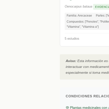
Oenocarpus bataua
EVIDENCI
Familia: Arecaceae
Partes: ["l
Compuestos: ["Fenoles", "Polife
"Vitamina", "Vitamina a"]
5 estudios
Aviso:
Esta información es 
interactuar con medicamento
especialmente si toma med
CONDICIONES RELAC
🦠 Plantas medicinales con 