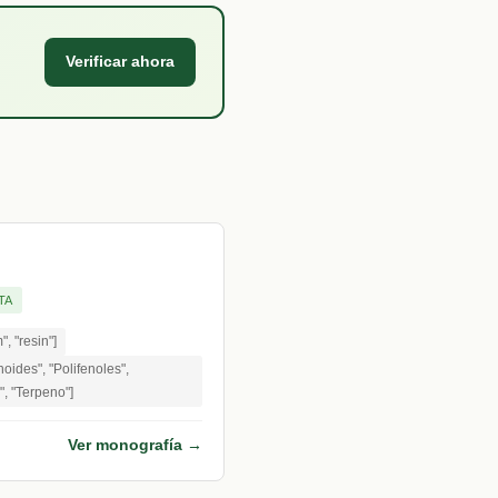
Verificar ahora
TA
m", "resin"]
oides", "Polifenoles",
", "Terpeno"]
Ver monografía →