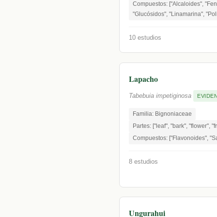
Compuestos: ["Alcaloides", "Fen
"Glucósidos", "Linamarina", "Pol
10 estudios
Lapacho
Tabebuia impetiginosa
EVIDEN
Familia: Bignoniaceae
Partes: ["leaf", "bark", "flower", "f
Compuestos: ["Flavonoides", "Sa
8 estudios
Ungurahui