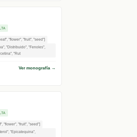
LTA
leaf", "flower", "fruit", "seed"]
", "Distribuido", "Fenoles",
cetina", "Rut
Ver monografía →
LTA
", "flower", "fruit", "seed"]
erol", "Epicatequina",