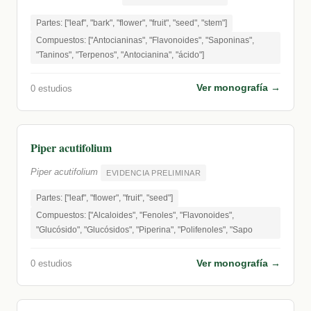
Partes: ["leaf", "bark", "flower", "fruit", "seed", "stem"]
Compuestos: ["Antocianinas", "Flavonoides", "Saponinas",
"Taninos", "Terpenos", "Antocianina", "ácido"]
Ver monografía →
0 estudios
Piper acutifolium
Piper acutifolium
EVIDENCIA PRELIMINAR
Partes: ["leaf", "flower", "fruit", "seed"]
Compuestos: ["Alcaloides", "Fenoles", "Flavonoides",
"Glucósido", "Glucósidos", "Piperina", "Polifenoles", "Sapo
Ver monografía →
0 estudios