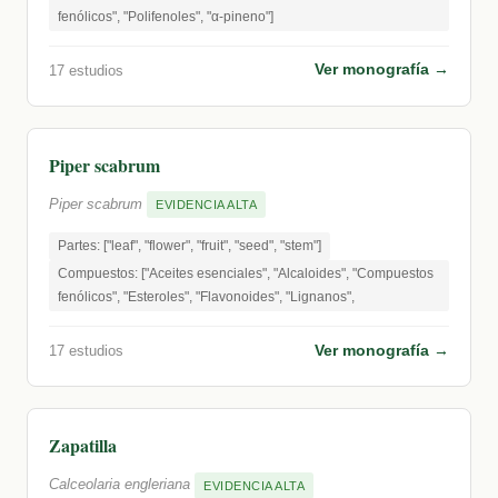
fenólicos", "Polifenoles", "α-pineno"]
Ver monografía →
17 estudios
Piper scabrum
Piper scabrum
EVIDENCIA ALTA
Partes: ["leaf", "flower", "fruit", "seed", "stem"]
Compuestos: ["Aceites esenciales", "Alcaloides", "Compuestos
fenólicos", "Esteroles", "Flavonoides", "Lignanos",
Ver monografía →
17 estudios
Zapatilla
Calceolaria engleriana
EVIDENCIA ALTA