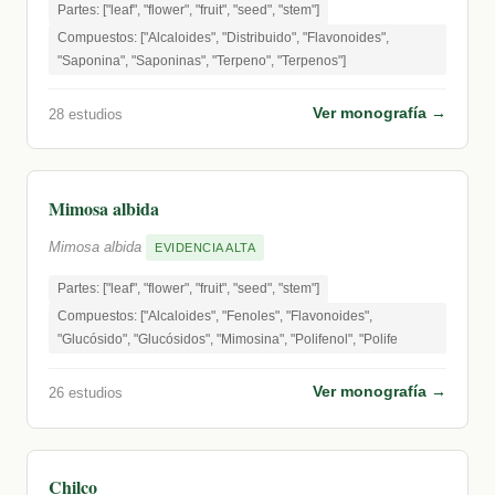
Partes: ["leaf", "flower", "fruit", "seed", "stem"]
Compuestos: ["Alcaloides", "Distribuido", "Flavonoides",
"Saponina", "Saponinas", "Terpeno", "Terpenos"]
Ver monografía →
28 estudios
Mimosa albida
Mimosa albida
EVIDENCIA ALTA
Partes: ["leaf", "flower", "fruit", "seed", "stem"]
Compuestos: ["Alcaloides", "Fenoles", "Flavonoides",
"Glucósido", "Glucósidos", "Mimosina", "Polifenol", "Polife
Ver monografía →
26 estudios
Chilco