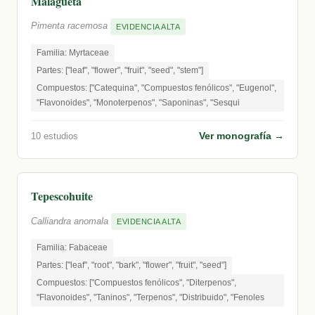
Malagueta
Pimenta racemosa
EVIDENCIA ALTA
Familia: Myrtaceae
Partes: ["leaf", "flower", "fruit", "seed", "stem"]
Compuestos: ["Catequina", "Compuestos fenólicos", "Eugenol",
"Flavonoides", "Monoterpenos", "Saponinas", "Sesqui
Ver monografía →
10 estudios
Tepescohuite
Calliandra anomala
EVIDENCIA ALTA
Familia: Fabaceae
Partes: ["leaf", "root", "bark", "flower", "fruit", "seed"]
Compuestos: ["Compuestos fenólicos", "Diterpenos",
"Flavonoides", "Taninos", "Terpenos", "Distribuido", "Fenoles