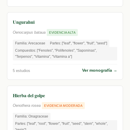
Ungurahui
Oenocarpus bataua
EVIDENCIA ALTA
Familia: Arecaceae
Partes: ["leaf", "flower", "fruit", "seed"]
Compuestos: ["Fenoles", "Polifenoles", "Saponinas",
"Terpenos", "Vitamina", "Vitamina a"]
Ver monografía →
5 estudios
Hierba del golpe
Oenothera rosea
EVIDENCIA MODERADA
Familia: Onagraceae
Partes: ["leaf", "root", "flower", "fruit", "seed", "stem", "whole",
"resin"]