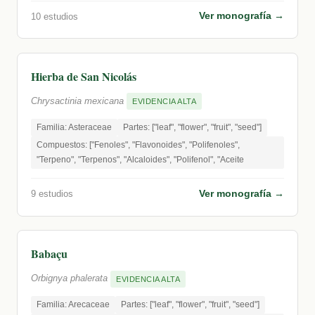
Ver monografía →
10 estudios
Hierba de San Nicolás
Chrysactinia mexicana
EVIDENCIA ALTA
Familia: Asteraceae
Partes: ["leaf", "flower", "fruit", "seed"]
Compuestos: ["Fenoles", "Flavonoides", "Polifenoles",
"Terpeno", "Terpenos", "Alcaloides", "Polifenol", "Aceite
Ver monografía →
9 estudios
Babaçu
Orbignya phalerata
EVIDENCIA ALTA
Familia: Arecaceae
Partes: ["leaf", "flower", "fruit", "seed"]