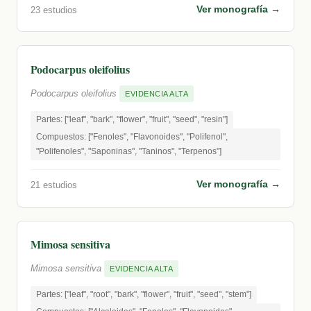
Ver monografía →
23 estudios
Podocarpus oleifolius
Podocarpus oleifolius
EVIDENCIA ALTA
Partes: ["leaf", "bark", "flower", "fruit", "seed", "resin"]
Compuestos: ["Fenoles", "Flavonoides", "Polifenol",
"Polifenoles", "Saponinas", "Taninos", "Terpenos"]
Ver monografía →
21 estudios
Mimosa sensitiva
Mimosa sensitiva
EVIDENCIA ALTA
Partes: ["leaf", "root", "bark", "flower", "fruit", "seed", "stem"]