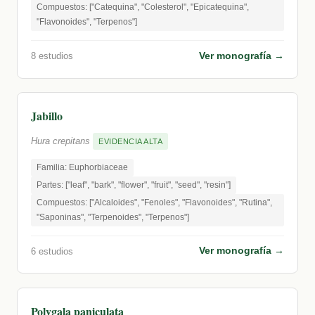
Compuestos: ["Catequina", "Colesterol", "Epicatequina",
"Flavonoides", "Terpenos"]
Ver monografía →
8 estudios
Jabillo
Hura crepitans
EVIDENCIA ALTA
Familia: Euphorbiaceae
Partes: ["leaf", "bark", "flower", "fruit", "seed", "resin"]
Compuestos: ["Alcaloides", "Fenoles", "Flavonoides", "Rutina",
"Saponinas", "Terpenoides", "Terpenos"]
Ver monografía →
6 estudios
Polygala paniculata