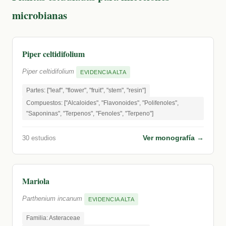
microbianas
Piper celtidifolium
Piper celtidifolium
EVIDENCIA ALTA
Partes: ["leaf", "flower", "fruit", "stem", "resin"]
Compuestos: ["Alcaloides", "Flavonoides", "Polifenoles",
"Saponinas", "Terpenos", "Fenoles", "Terpeno"]
Ver monografía →
30 estudios
Mariola
Parthenium incanum
EVIDENCIA ALTA
Familia: Asteraceae