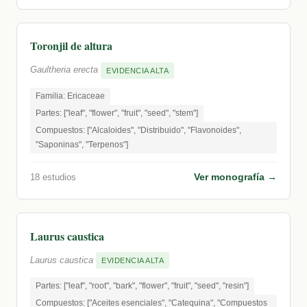
Toronjil de altura
Gaultheria erecta
EVIDENCIA ALTA
Familia: Ericaceae
Partes: ["leaf", "flower", "fruit", "seed", "stem"]
Compuestos: ["Alcaloides", "Distribuido", "Flavonoides",
"Saponinas", "Terpenos"]
Ver monografía →
18 estudios
Laurus caustica
Laurus caustica
EVIDENCIA ALTA
Partes: ["leaf", "root", "bark", "flower", "fruit", "seed", "resin"]
Compuestos: ["Aceites esenciales", "Catequina", "Compuestos