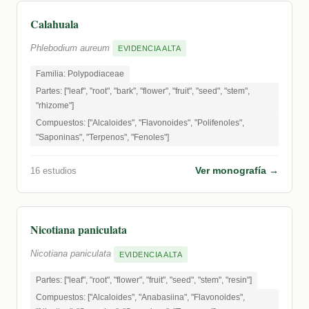
Calahuala
Phlebodium aureum
EVIDENCIA ALTA
Familia: Polypodiaceae
Partes: ["leaf", "root", "bark", "flower", "fruit", "seed", "stem",
"rhizome"]
Compuestos: ["Alcaloides", "Flavonoides", "Polifenoles",
"Saponinas", "Terpenos", "Fenoles"]
Ver monografía →
16 estudios
Nicotiana paniculata
Nicotiana paniculata
EVIDENCIA ALTA
Partes: ["leaf", "root", "flower", "fruit", "seed", "stem", "resin"]
Compuestos: ["Alcaloides", "Anabasiina", "Flavonoides",