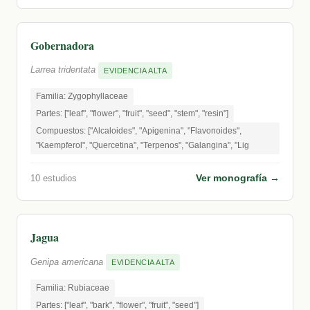
Gobernadora
Larrea tridentata
EVIDENCIA ALTA
Familia: Zygophyllaceae
Partes: ["leaf", "flower", "fruit", "seed", "stem", "resin"]
Compuestos: ["Alcaloides", "Apigenina", "Flavonoides",
"Kaempferol", "Quercetina", "Terpenos", "Galangina", "Lig
Ver monografía →
10 estudios
Jagua
Genipa americana
EVIDENCIA ALTA
Familia: Rubiaceae
Partes: ["leaf", "bark", "flower", "fruit", "seed"]