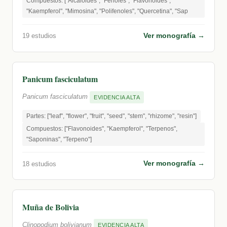
Compuestos: ["Alcaloides", "Fenoles", "Flavonoides",
"Kaempferol", "Mimosina", "Polifenoles", "Quercetina", "Sap
Ver monografía →
19 estudios
Panicum fasciculatum
Panicum fasciculatum
EVIDENCIA ALTA
Partes: ["leaf", "flower", "fruit", "seed", "stem", "rhizome", "resin"]
Compuestos: ["Flavonoides", "Kaempferol", "Terpenos",
"Saponinas", "Terpeno"]
Ver monografía →
18 estudios
Muña de Bolivia
Clinopodium bolivianum
EVIDENCIA ALTA