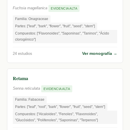
Fuchsia magellanica
EVIDENCIA ALTA
Familia: Onagraceae
Partes: ["leaf", "bark", "flower", "fruit", "seed", "stem"]
Compuestos: ["Flavonoides", "Saponinas", "Taninos", "Ácido
clorogénico"]
Ver monografía →
24 estudios
Retama
Senna reticulata
EVIDENCIA ALTA
Familia: Fabaceae
Partes: ["leaf", "root", "bark", "flower", "fruit", "seed", "stem"]
Compuestos: ["Alcaloides", "Fenoles", "Flavonoides",
"Glucósidos", "Polifenoles", "Saponinas", "Terpenos"]