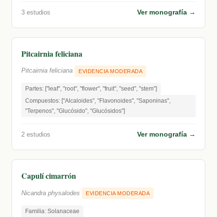
Ver monografía →
3 estudios
Pitcairnia feliciana
Pitcairnia feliciana
EVIDENCIA MODERADA
Partes: ["leaf", "root", "flower", "fruit", "seed", "stem"]
Compuestos: ["Alcaloides", "Flavonoides", "Saponinas",
"Terpenos", "Glucósido", "Glucósidos"]
Ver monografía →
2 estudios
Capulí cimarrón
Nicandra physalodes
EVIDENCIA MODERADA
Familia: Solanaceae