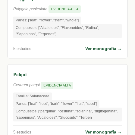
Polygala paniculata
EVIDENCIA ALTA
Partes: ["leaf", "flower", "stem", "whole"]
Compuestos: ["Alcaloides", "Flavonoides", "Rutina",
"Saponinas", "Terpenos"]
Ver monografía →
5 estudios
Palqui
Cestrum parqui
EVIDENCIA ALTA
Familia: Solanaceae
Partes: ["leaf", "root", "bark", "flower", "fruit", "seed"]
Compuestos: ["parquina", "cestrina", "solanina", "digitogenina",
"saponinas", "Alcaloides", "Glucósido", "Terpen
Ver monografía →
5 estudios