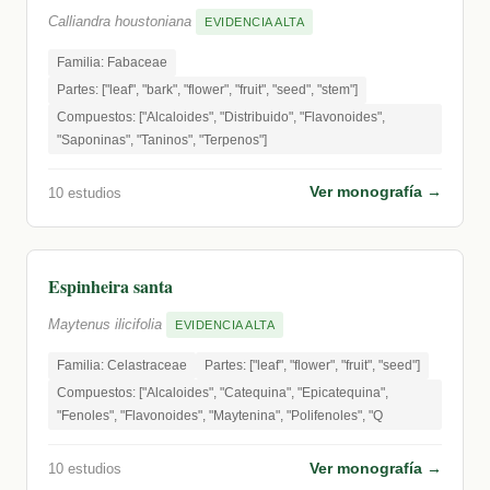
Calliandra houstoniana
EVIDENCIA ALTA
Familia: Fabaceae
Partes: ["leaf", "bark", "flower", "fruit", "seed", "stem"]
Compuestos: ["Alcaloides", "Distribuido", "Flavonoides",
"Saponinas", "Taninos", "Terpenos"]
Ver monografía →
10 estudios
Espinheira santa
Maytenus ilicifolia
EVIDENCIA ALTA
Familia: Celastraceae
Partes: ["leaf", "flower", "fruit", "seed"]
Compuestos: ["Alcaloides", "Catequina", "Epicatequina",
"Fenoles", "Flavonoides", "Maytenina", "Polifenoles", "Q
Ver monografía →
10 estudios