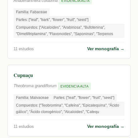
Anadenanthera colubrina
EVIDENCIA ALTA
Familia: Fabaceae
Partes: ["leaf", "bark", "flower", "fruit", "seed"]
Compuestos: ["Alcaloides", "Arabinosa", "Bufotenina",
"Dimetiltriptamina", "Flavonoides", "Saponinas", "Terpenos
Ver monografía →
11 estudios
Cupuaçu
Theobroma grandiflorum
EVIDENCIA ALTA
Familia: Malvaceae
Partes: ["leaf", "flower", "fruit", "seed"]
Compuestos: ["Teobromina", "Cafeína", "Epicatequina", "Ácido
gálico", "Ácido clorogénico", "Alcaloides", "Catequ
Ver monografía →
11 estudios