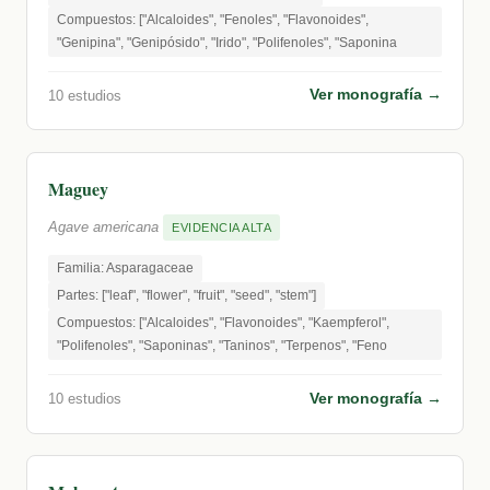
Compuestos: ["Alcaloides", "Fenoles", "Flavonoides",
"Genipina", "Genipósido", "Irido", "Polifenoles", "Saponina
Ver monografía →
10 estudios
Maguey
Agave americana
EVIDENCIA ALTA
Familia: Asparagaceae
Partes: ["leaf", "flower", "fruit", "seed", "stem"]
Compuestos: ["Alcaloides", "Flavonoides", "Kaempferol",
"Polifenoles", "Saponinas", "Taninos", "Terpenos", "Feno
Ver monografía →
10 estudios