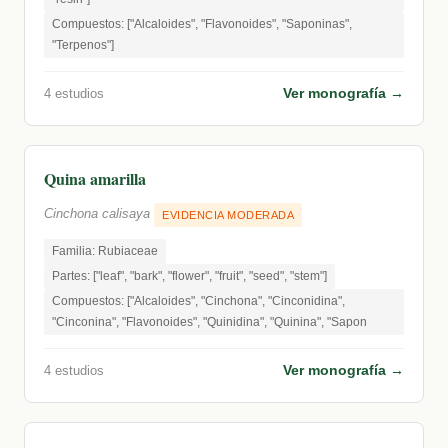
Compuestos: ["Alcaloides", "Flavonoides", "Saponinas",
"Terpenos"]
Ver monografía →
4 estudios
Quina amarilla
Cinchona calisaya
EVIDENCIA MODERADA
Familia: Rubiaceae
Partes: ["leaf", "bark", "flower", "fruit", "seed", "stem"]
Compuestos: ["Alcaloides", "Cinchona", "Cinconidina",
"Cinconina", "Flavonoides", "Quinidina", "Quinina", "Sapon
Ver monografía →
4 estudios