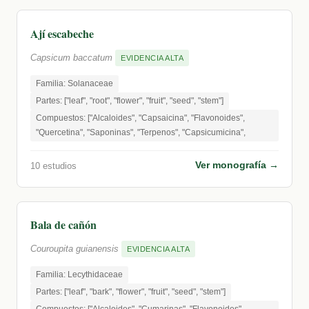
Ají escabeche
Capsicum baccatum
EVIDENCIA ALTA
Familia: Solanaceae
Partes: ["leaf", "root", "flower", "fruit", "seed", "stem"]
Compuestos: ["Alcaloides", "Capsaicina", "Flavonoides",
"Quercetina", "Saponinas", "Terpenos", "Capsicumicina",
Ver monografía →
10 estudios
Bala de cañón
Couroupita guianensis
EVIDENCIA ALTA
Familia: Lecythidaceae
Partes: ["leaf", "bark", "flower", "fruit", "seed", "stem"]