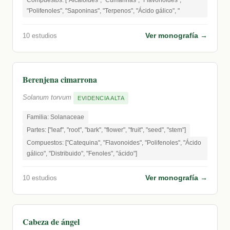
Compuestos: ["Alcaloides", "Cumarinas", "Flavonoides",
"Polifenoles", "Saponinas", "Terpenos", "Ácido gálico", "
Ver monografía →
10 estudios
Berenjena cimarrona
Solanum torvum
EVIDENCIA ALTA
Familia: Solanaceae
Partes: ["leaf", "root", "bark", "flower", "fruit", "seed", "stem"]
Compuestos: ["Catequina", "Flavonoides", "Polifenoles", "Ácido
gálico", "Distribuido", "Fenoles", "ácido"]
Ver monografía →
10 estudios
Cabeza de ángel