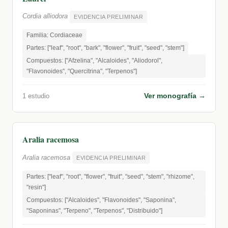
Cordia alliodora
EVIDENCIA PRELIMINAR
Familia: Cordiaceae
Partes: ["leaf", "root", "bark", "flower", "fruit", "seed", "stem"]
Compuestos: ["Afzelina", "Alcaloides", "Aliodorol",
"Flavonoides", "Quercitrina", "Terpenos"]
Ver monografía →
1 estudio
Aralia racemosa
Aralia racemosa
EVIDENCIA PRELIMINAR
Partes: ["leaf", "root", "flower", "fruit", "seed", "stem", "rhizome",
"resin"]
Compuestos: ["Alcaloides", "Flavonoides", "Saponina",
"Saponinas", "Terpeno", "Terpenos", "Distribuido"]