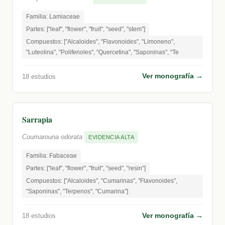
Familia: Lamiaceae
Partes: ["leaf", "flower", "fruit", "seed", "stem"]
Compuestos: ["Alcaloides", "Flavonoides", "Limoneno",
"Luteolina", "Polifenoles", "Quercetina", "Saponinas", "Te
Ver monografía →
18 estudios
Sarrapia
Coumarouna odorata
EVIDENCIA ALTA
Familia: Fabaceae
Partes: ["leaf", "flower", "fruit", "seed", "resin"]
Compuestos: ["Alcaloides", "Cumarinas", "Flavonoides",
"Saponinas", "Terpenos", "Cumarina"]
Ver monografía →
18 estudios