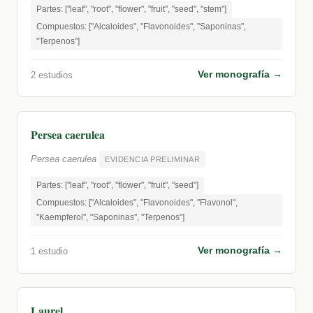
Partes: ["leaf", "root", "flower", "fruit", "seed", "stem"]
Compuestos: ["Alcaloides", "Flavonoides", "Saponinas",
"Terpenos"]
Ver monografía →
2 estudios
Persea caerulea
Persea caerulea
EVIDENCIA PRELIMINAR
Partes: ["leaf", "root", "flower", "fruit", "seed"]
Compuestos: ["Alcaloides", "Flavonoides", "Flavonol",
"Kaempferol", "Saponinas", "Terpenos"]
Ver monografía →
1 estudio
Laurel