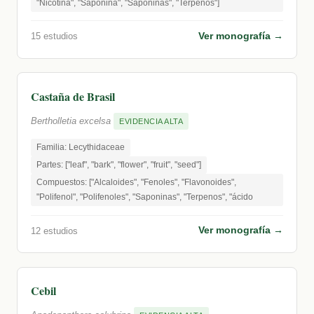
"Nicotina", "Saponina", "Saponinas", "Terpenos"]
Ver monografía →
15 estudios
Castaña de Brasil
Bertholletia excelsa
EVIDENCIA ALTA
Familia: Lecythidaceae
Partes: ["leaf", "bark", "flower", "fruit", "seed"]
Compuestos: ["Alcaloides", "Fenoles", "Flavonoides",
"Polifenol", "Polifenoles", "Saponinas", "Terpenos", "ácido
Ver monografía →
12 estudios
Cebil