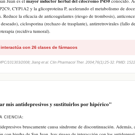
mayor inductor herbal del citocromo P450
San Juan es el
conocido. A
C9, CYP1A2 y la glicoproteína P, acelerando el metabolismo de doce
 Reduce la eficacia de anticoagulantes (riesgo de trombosis), anticonce
eseado), ciclosporina (rechazo de trasplante), antirretrovirales (fallo d
terapia (recidiva tumoral).
nteractúa con 26 clases de fármacos
PC/101303/2008; Jiang et al. Clin Pharmacol Ther. 2004;76(1):25-32. PMID: 152
r mis antidepresivos y sustituirlos por hipérico"
A CIENCIA:
idepresivos bruscamente causa síndrome de discontinuación. Además, al
n con hierba de San Juan, hay riesgo de interacción con los antidepresi