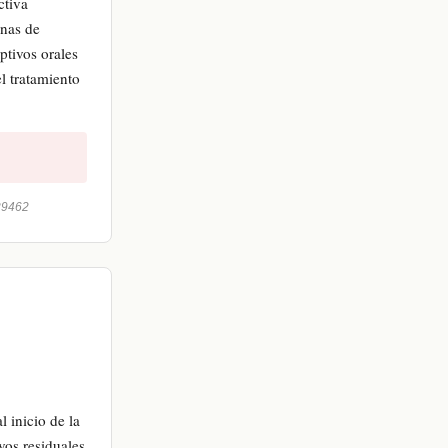
ctiva
nas de
ptivos orales
el tratamiento
29462
 inicio de la
vos residuales