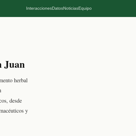
Interacciones
Datos
Noticias
Equipo
n Juan
emento herbal
n
cos, desde
rmacéuticos y