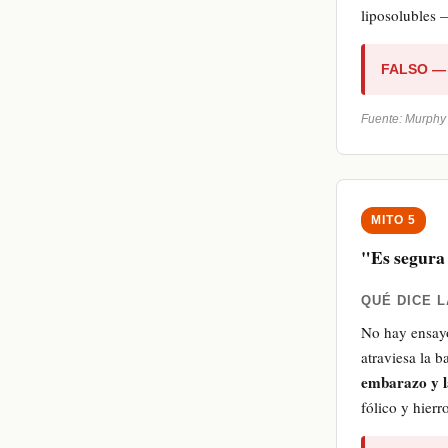
liposolubles 
FALSO — 
Fuente: Murphy 
MITO 5
"Es segura
QUÉ DICE L
No hay ensayo
atraviesa la 
embarazo y l
fólico y hierr