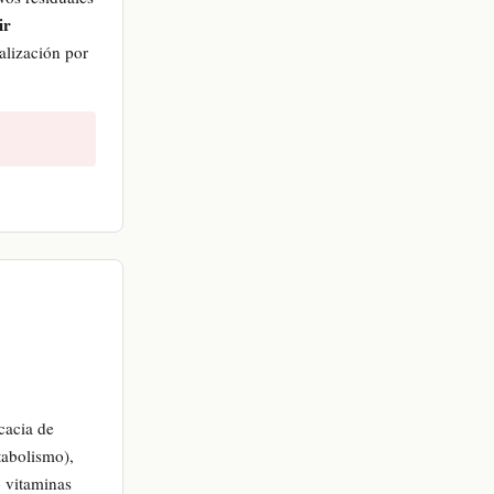
ir
alización por
cacia de
tabolismo),
 vitaminas