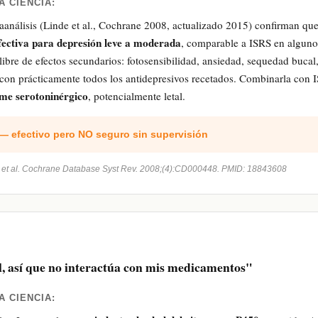
A CIENCIA:
aanálisis (Linde et al., Cochrane 2008, actualizado 2015) confirman que
fectiva para depresión leve a moderada
, comparable a ISRS en alguno
libre de efectos secundarios: fotosensibilidad, ansiedad, sequedad bucal,
 con prácticamente todos los antidepresivos recetados. Combinarla con
me serotoninérgico
, potencialmente letal.
 efectivo pero NO seguro sin supervisión
K et al. Cochrane Database Syst Rev. 2008;(4):CD000448. PMID: 18843608
l, así que no interactúa con mis medicamentos"
A CIENCIA: