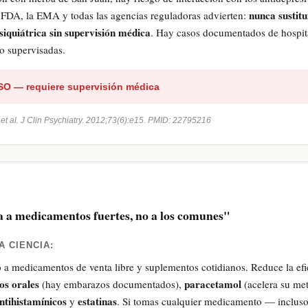
nunca sustitu
 FDA, la EMA y todas las agencias reguladoras advierten:
iquiátrica sin supervisión médica
. Hay casos documentados de hospit
no supervisadas.
O — requiere supervisión médica
 et al. J Clin Psychiatry. 2012;73(6):e15. PMID: 22795216
a a medicamentos fuertes, no a los comunes"
A CIENCIA:
o a medicamentos de venta libre y suplementos cotidianos. Reduce la efi
os orales
paracetamol
(hay embarazos documentados),
(acelera su me
ntihistamínicos
estatinas
y
. Si tomas cualquier medicamento — incluso