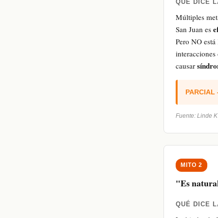
QUÉ DICE L
Múltiples met
e
San Juan es
Pero NO está 
interacciones
síndro
causar
PARCIAL —
Fuente: Linde 
MITO 2
"Es natura
QUÉ DICE L