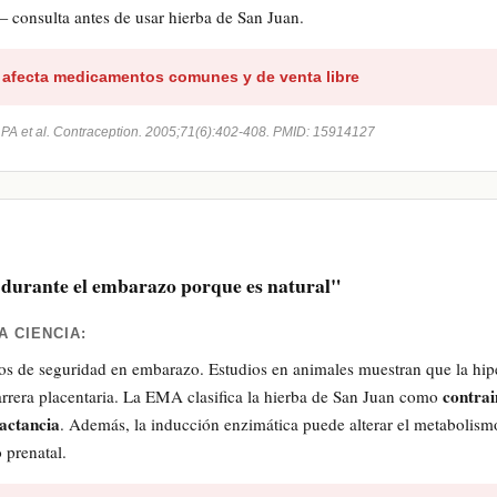
— consulta antes de usar hierba de San Juan.
afecta medicamentos comunes y de venta libre
PA et al. Contraception. 2005;71(6):402-408. PMID: 15914127
 durante el embarazo porque es natural"
A CIENCIA:
s de seguridad en embarazo. Estudios en animales muestran que la hip
contrai
barrera placentaria. La EMA clasifica la hierba de San Juan como
actancia
. Además, la inducción enzimática puede alterar el metabolism
o prenatal.