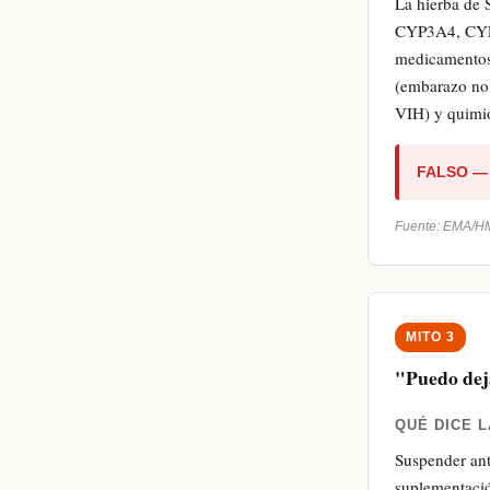
La hierba de 
CYP3A4, CYP2
medicamentos.
(embarazo no d
VIH) y quimio
FALSO — i
Fuente: EMA/HM
MITO 3
"Puedo deja
QUÉ DICE L
Suspender ant
suplementació