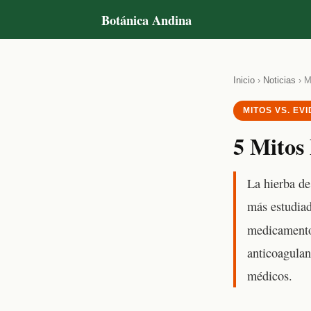
Botánica Andina
Inicio
›
Noticias
› M
MITOS VS. EV
5 Mitos 
La hierba de
más estudia
medicament
anticoagulan
médicos.