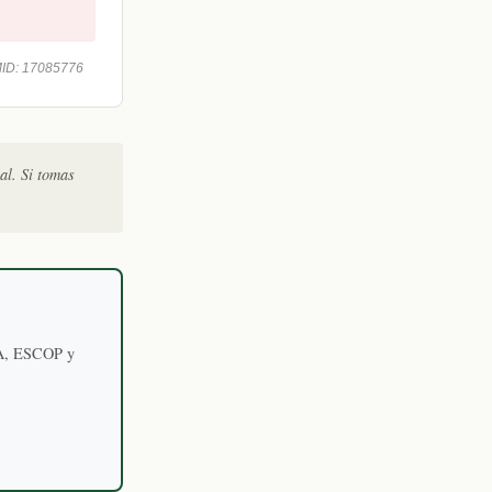
MID: 17085776
al. Si tomas
EMA, ESCOP y