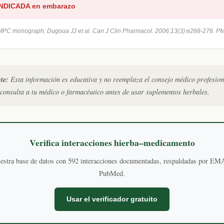
NDICADA en embarazo
PC monograph; Dugoua JJ et al. Can J Clin Pharmacol. 2006;13(3):e268-276. P
te:
Esta información es educativa y no reemplaza el consejo médico profesion
consulta a tu médico o farmacéutico antes de usar suplementos herbales.
Verifica interacciones hierba–medicamento
estra base de datos con 592 interacciones documentadas, respaldadas por 
PubMed.
Usar el verificador gratuito