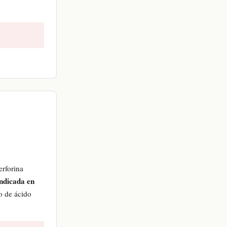
erforina
ndicada en
o de ácido