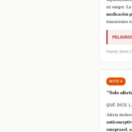
en sangre. La
medicación ps
transiciones 
PELIGROS
Fuente: Sarris J
MITO 4
"Solo afect
QUÉ DICE L
Afecta inclus
anticonceptiv
omeprazol
a
,