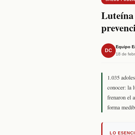
Luteína 
prevenc
Equipo Ed
DC
18 de feb
1.035 adoles
conocer: la 
frenaron el 
forma medib
LO ESENC