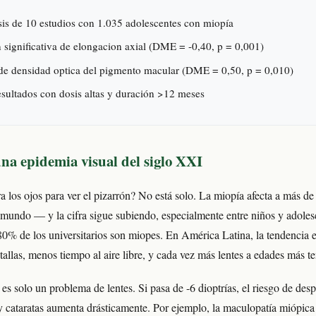
sis de 10 estudios con 1.035 adolescentes con miopía
significativa de elongacion axial (DME = -0,40, p = 0,001)
e densidad optica del pigmento macular (DME = 0,50, p = 0,010)
sultados con dosis altas y duración >12 meses
na epidemia visual del siglo XXI
ra los ojos para ver el pizarrón? No está solo. La miopía afecta a más d
 mundo — y la cifra sigue subiendo, especialmente entre niños y adoles
 80% de los universitarios son miopes. En América Latina, la tendencia 
tallas, menos tiempo al aire libre, y cada vez más lentes a edades más t
 es solo un problema de lentes. Si pasa de -6 dioptrías, el riesgo de de
y cataratas aumenta drásticamente. Por ejemplo, la maculopatía miópic