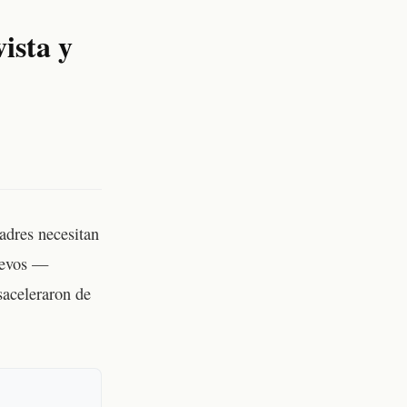
ista y
adres necesitan
uevos —
saceleraron de