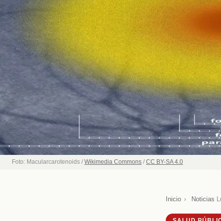
Foto: Macularcarotenoids /
Wikimedia Commons
/
CC BY-SA 4.0
Inicio
›
Noticias
L
SALUD PÚBLI