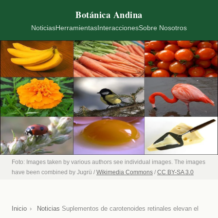
Botánica Andina
Noticias
Herramientas
Interacciones
Sobre Nosotros
Foto: Images taken by various authors see individual images. The images
have been combined by Jugrü /
Wikimedia Commons
/
CC BY-SA 3.0
Inicio
›
Noticias
Suplementos de carotenoides retinales elevan el