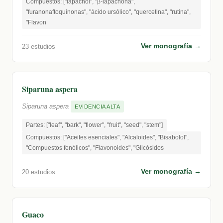
Compuestos: ["lapachol", "β-lapachona",
"furanonaftoquinonas", "ácido ursólico", "quercetina", "rutina",
"Flavon
Ver monografía →
23 estudios
Siparuna aspera
Siparuna aspera
EVIDENCIA ALTA
Partes: ["leaf", "bark", "flower", "fruit", "seed", "stem"]
Compuestos: ["Aceites esenciales", "Alcaloides", "Bisabolol",
"Compuestos fenólicos", "Flavonoides", "Glicósidos
Ver monografía →
20 estudios
Guaco