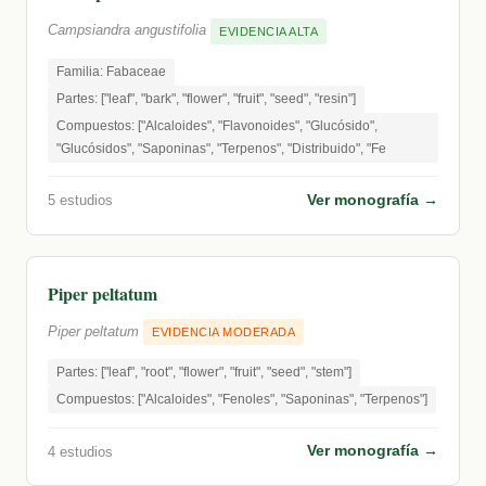
Campsiandra angustifolia
EVIDENCIA ALTA
Familia: Fabaceae
Partes: ["leaf", "bark", "flower", "fruit", "seed", "resin"]
Compuestos: ["Alcaloides", "Flavonoides", "Glucósido",
"Glucósidos", "Saponinas", "Terpenos", "Distribuido", "Fe
Ver monografía →
5 estudios
Piper peltatum
Piper peltatum
EVIDENCIA MODERADA
Partes: ["leaf", "root", "flower", "fruit", "seed", "stem"]
Compuestos: ["Alcaloides", "Fenoles", "Saponinas", "Terpenos"]
Ver monografía →
4 estudios