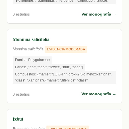
"Polifenoles", "Saponinas", "Terpenos", "Conocido", "Glucós
Ver monografía →
3 estudios
Monnina salicifolia
Monnina salicifolia
EVIDENCIA MODERADA
Familia: Polygalaceae
Partes: ["leaf", "bark", "flower", "fruit", "seed"]
Compuestos: [{"name": "1,3,6-Trihidroxi-2,5-dimetoxixantona",
"class": "Xantona"}, {"name": "Bifenilos", "class"
Ver monografía →
3 estudios
Ixbut
Euphorbia lancifolia