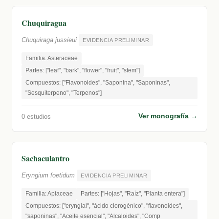
Chuquiragua
Chuquiraga jussieui
EVIDENCIA PRELIMINAR
Familia: Asteraceae
Partes: ["leaf", "bark", "flower", "fruit", "stem"]
Compuestos: ["Flavonoides", "Saponina", "Saponinas",
"Sesquiterpeno", "Terpenos"]
Ver monografía →
0 estudios
Sachaculantro
Eryngium foetidum
EVIDENCIA PRELIMINAR
Familia: Apiaceae
Partes: ["Hojas", "Raíz", "Planta entera"]
Compuestos: ["eryngial", "ácido clorogénico", "flavonoides",
"saponinas", "Aceite esencial", "Alcaloides", "Comp