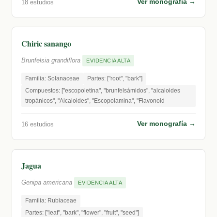
Ver monografía →
18 estudios
Chiric sanango
Brunfelsia grandiflora
EVIDENCIA ALTA
Familia: Solanaceae
Partes: ["root", "bark"]
Compuestos: ["escopoletina", "brunfelsámidos", "alcaloides
tropánicos", "Alcaloides", "Escopolamina", "Flavonoid
Ver monografía →
16 estudios
Jagua
Genipa americana
EVIDENCIA ALTA
Familia: Rubiaceae
Partes: ["leaf", "bark", "flower", "fruit", "seed"]