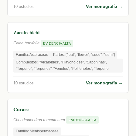
Ver monografía →
10 estudios
Zacatechichi
Calea ternifolia
EVIDENCIA ALTA
Familia: Asteraceae
Partes: ["leaf", "flower", "seed", "stem"]
Compuestos: ["Alcaloides", "Flavonoides", "Saponinas",
"Terpeno", "Terpenos", "Fenoles", "Polifenoles", "Terpeno
Ver monografía →
10 estudios
Curare
Chondrodendron tomentosum
EVIDENCIA ALTA
Familia: Menispermaceae