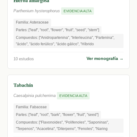
Hierba amargosa
Parthenium hysterophorus
EVIDENCIA ALTA
Familia: Asteraceae
Partes: ["leaf", "root", "flower", "fruit", "seed", "stem"]
Compuestos: ["Anidropartenina", "Interleucina", "Partenina",
"ácido", "ácido ferúlico", "ácido gálico", "Híbrido
Ver monografía →
10 estudios
Tabachín
Caesalpinia pulcherrima
EVIDENCIA ALTA
Familia: Fabaceae
Partes: ["leaf", "root", "bark", "flower", "fruit", "seed"]
Compuestos: ["Flavonoides", "Polifenoles", "Saponinas",
"Terpenos", "Acacetina", "Diterpeno", "Fenoles", "Naring