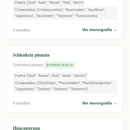
Partes: ["leaf", "bark", "flower", "fruit", "stem"]
Compuestos: ["d-tubocurarina", "flavonoides", "laurifinos",
"saponinas", "Alcaloides", "Terpenos", "Tubocurarina
Ver monografía →
9 estudios
Schkuhria pinnata
Schkuhria pinnata
EVIDENCIA ALTA
Partes: ["leaf", "flower", "fruit", "seed", "whole"]
Compuestos: ["Alcaloides", "Flavonoides", "Pectolinarigenina",
"Saponinas", "Taninos", "Terpeno", "Terpenos"]
Ver monografía →
8 estudios
Huacapurana