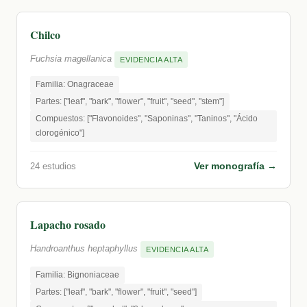
Chilco
Fuchsia magellanica
EVIDENCIA ALTA
Familia: Onagraceae
Partes: ["leaf", "bark", "flower", "fruit", "seed", "stem"]
Compuestos: ["Flavonoides", "Saponinas", "Taninos", "Ácido
clorogénico"]
Ver monografía →
24 estudios
Lapacho rosado
Handroanthus heptaphyllus
EVIDENCIA ALTA
Familia: Bignoniaceae
Partes: ["leaf", "bark", "flower", "fruit", "seed"]