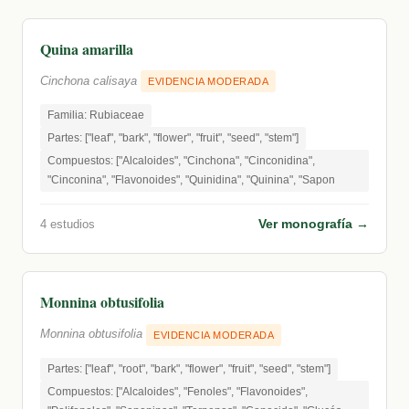
Quina amarilla
Cinchona calisaya
EVIDENCIA MODERADA
Familia: Rubiaceae
Partes: ["leaf", "bark", "flower", "fruit", "seed", "stem"]
Compuestos: ["Alcaloides", "Cinchona", "Cinconidina",
"Cinconina", "Flavonoides", "Quinidina", "Quinina", "Sapon
Ver monografía →
4 estudios
Monnina obtusifolia
Monnina obtusifolia
EVIDENCIA MODERADA
Partes: ["leaf", "root", "bark", "flower", "fruit", "seed", "stem"]
Compuestos: ["Alcaloides", "Fenoles", "Flavonoides",