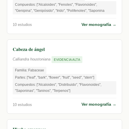
Compuestos: ["Alcaloides", "Fenoles", "Flavonoides",
"Genipina", "Genipósido", "Irido", "Polifenoles", "Saponina
Ver monografía →
10 estudios
Cabeza de ángel
Calliandra houstoniana
EVIDENCIA ALTA
Familia: Fabaceae
Partes: ["leaf", "bark", "flower", "fruit", "seed", "stem"]
Compuestos: ["Alcaloides", "Distribuido", "Flavonoides",
"Saponinas", "Taninos", "Terpenos"]
Ver monografía →
10 estudios