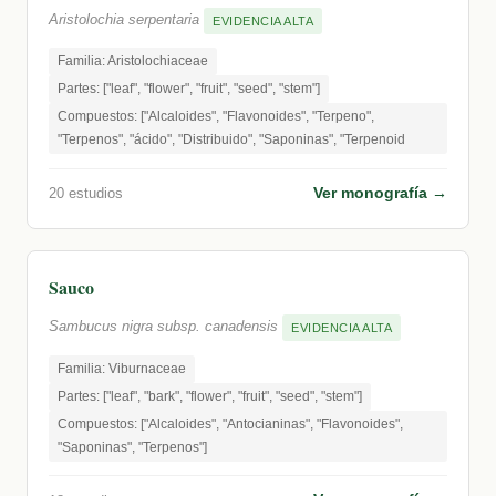
Aristolochia serpentaria
EVIDENCIA ALTA
Familia: Aristolochiaceae
Partes: ["leaf", "flower", "fruit", "seed", "stem"]
Compuestos: ["Alcaloides", "Flavonoides", "Terpeno",
"Terpenos", "ácido", "Distribuido", "Saponinas", "Terpenoid
Ver monografía →
20 estudios
Sauco
Sambucus nigra subsp. canadensis
EVIDENCIA ALTA
Familia: Viburnaceae
Partes: ["leaf", "bark", "flower", "fruit", "seed", "stem"]
Compuestos: ["Alcaloides", "Antocianinas", "Flavonoides",
"Saponinas", "Terpenos"]