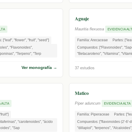
Aguaje
Mauritia flexuosa
LTA
EVIDENCIA AL
: ["leaf", "flower", "fruit", "seed"]
Familia: Arecaceae
Partes: ["leaf
oles", "Flavonoides",
Compuestos: ["Flavonoides", "Sap
aponinas", "Terpeno", "Terp
"Betacaroteno", "Vitamina", "Vitami
Ver monografía →
37 estudios
Matico
Piper aduncum
 ALTA
EVIDENCIA ALTA
fruit"]
Familia: Piperaceae
Partes: ["lea
taferinas", "carotenoides", "ácido
Compuestos: ["flavonoides (2'-6'-
noides", "Sap
"dillapiol", "terpenos", "Alcaloides",