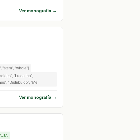
Ver monografía →
t", "stem", "whole"]
oides", "Luteolina",
os", "Distribuido", "Me
Ver monografía →
ALTA