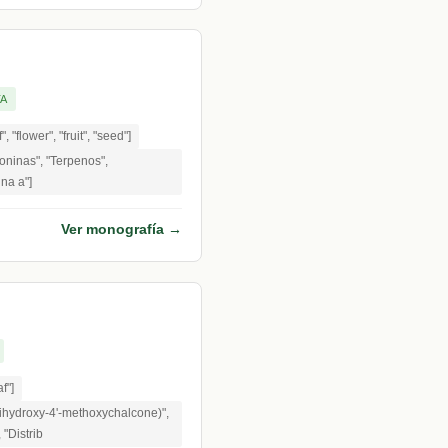
TA
", "flower", "fruit", "seed"]
oninas", "Terpenos",
na a"]
Ver monografía →
f"]
dihydroxy-4'-methoxychalcone)",
 "Distrib