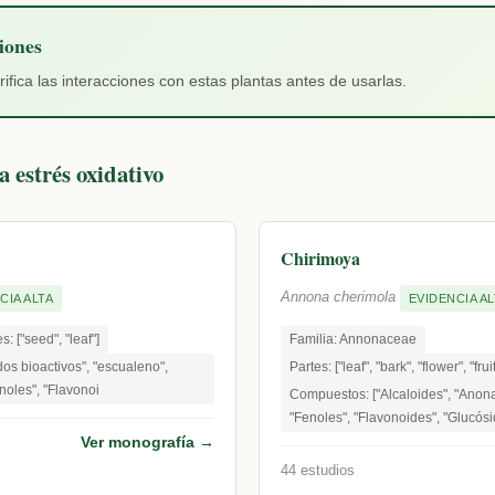
iones
ica las interacciones con estas plantas antes de usarlas.
 estrés oxidativo
Chirimoya
Annona cherimola
CIA ALTA
EVIDENCIA AL
s: ["seed", "leaf"]
Familia: Annonaceae
dos bioactivos", "escualeno",
Partes: ["leaf", "bark", "flower", "fru
enoles", "Flavonoi
Compuestos: ["Alcaloides", "Anona
"Fenoles", "Flavonoides", "Glucósi
Ver monografía →
44 estudios