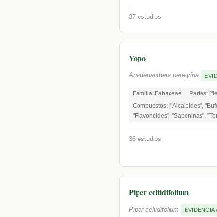
37 estudios
Yopo
Anadenanthera peregrina
EVI
Familia: Fabaceae
Partes: ["le
Compuestos: ["Alcaloides", "Bufo
"Flavonoides", "Saponinas", "Te
36 estudios
Piper celtidifolium
Piper celtidifolium
EVIDENCIA 