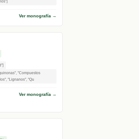
nos"]
Ver monografía →
d"]
aquinonas", "Compuestos
dos", "Lignanos", "Qu
Ver monografía →