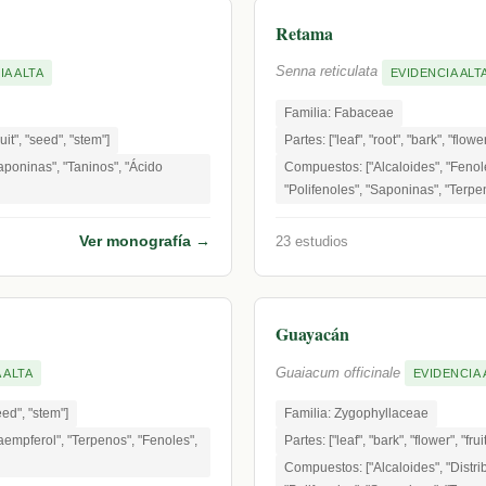
Retama
Senna reticulata
IA ALTA
EVIDENCIA ALT
Familia: Fabaceae
ruit", "seed", "stem"]
Partes: ["leaf", "root", "bark", "flower
poninas", "Taninos", "Ácido
Compuestos: ["Alcaloides", "Fenole
"Polifenoles", "Saponinas", "Terpe
Ver monografía →
23 estudios
Guayacán
Guaiacum officinale
 ALTA
EVIDENCIA 
seed", "stem"]
Familia: Zygophyllaceae
empferol", "Terpenos", "Fenoles",
Partes: ["leaf", "bark", "flower", "frui
Compuestos: ["Alcaloides", "Distri