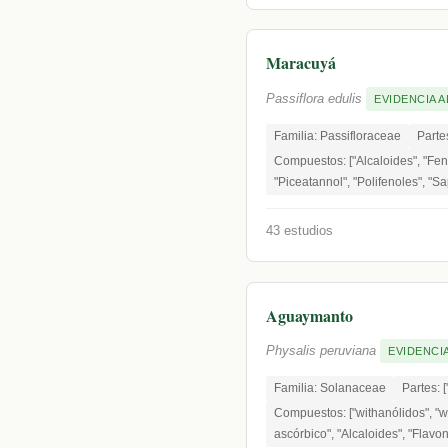
Maracuyá
Passiflora edulis
EVIDENCIA A
Familia: Passifloraceae
Partes
Compuestos: ["Alcaloides", "Fen
"Piceatannol", "Polifenoles", "S
43 estudios
Aguaymanto
Physalis peruviana
EVIDENCIA
Familia: Solanaceae
Partes: ["
Compuestos: ["withanólidos", "wi
ascórbico", "Alcaloides", "Flavo