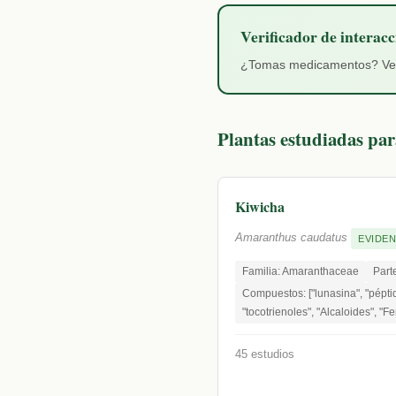
Verificador de interacc
¿Tomas medicamentos? Verif
Plantas estudiadas para
Kiwicha
Amaranthus caudatus
EVIDEN
Familia: Amaranthaceae
Parte
Compuestos: ["lunasina", "pépti
"tocotrienoles", "Alcaloides", "F
45 estudios