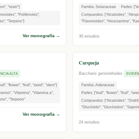
tem", "resin"]
Familia: Solanaceae
Partes: ["le
onoides", "Polifenoles",
Compuestos: ["Alcaloides", "Atrop
es", "Terpeno"]
"Flavonoides", "Hiosciamina", "Kae
Ver monografía →
30 estudios
Carqueja
Baccharis genistelloides
NCIA ALTA
EVIDEN
eaf", "flower", "fruit", "seed", "stem"]
Familia: Asteraceae
enos", "Vitamina", "Vitamina a",
Partes: ["leaf", "flower", "fruit", "se
teno", "Terpeno"
Compuestos: ["Alcaloides", "Distri
"Glucósido", "Glucósidos", "Saponi
Ver monografía →
24 estudios