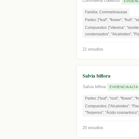
Commelina coelestis
EVIDENC
Familia: Commelinaceae
Partes: ["leaf", "flower", "fruit", "
Compuestos: ["vitexina", "isovite
condensados", "Alcaloides", "Fl
21 estudios
Salvia biflora
Salvia biflora
EVIDENCIA ALTA
Partes: ["leaf", "root", "flower", "f
Compuestos: ["Alcaloides", "Fla
"Terpenos", "Ácido rosmarínico",
20 estudios