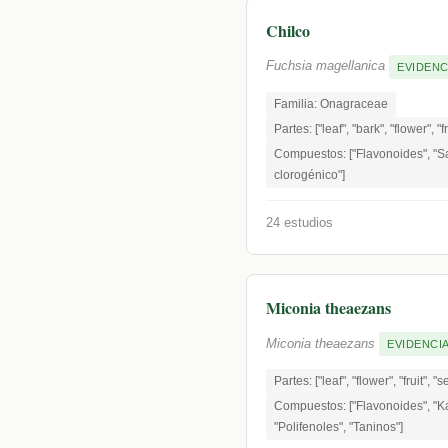
Chilco
Fuchsia magellanica
EVIDENC
Familia: Onagraceae
Partes: ["leaf", "bark", "flower", "f
Compuestos: ["Flavonoides", "Sa
clorogénico"]
24 estudios
Miconia theaezans
Miconia theaezans
EVIDENCIA
Partes: ["leaf", "flower", "fruit", "
Compuestos: ["Flavonoides", "Ka
"Polifenoles", "Taninos"]