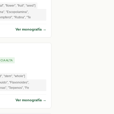
af", "flower", "fruit", "seed"]
ina", "Escopolamina",
mpferol", "Rutina", "Te
Ver monografía →
CIA ALTA
ed", "stem", "whole"]
buido", "Flavonoides",
nas", "Terpenos", "Fe
Ver monografía →