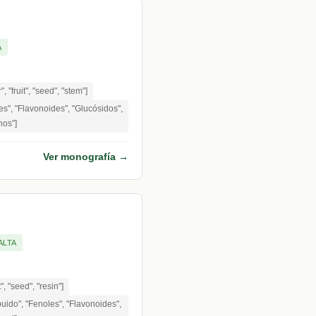
A
", "fruit", "seed", "stem"]
s", "Flavonoides", "Glucósidos",
nos"]
Ver monografía →
ALTA
t", "seed", "resin"]
buido", "Fenoles", "Flavonoides",