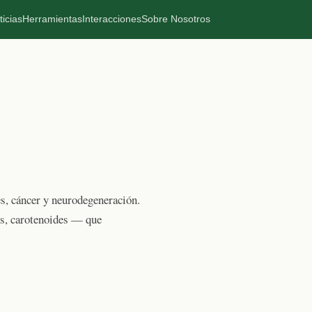
ticias
Herramientas
Interacciones
Sobre Nosotros
es, cáncer y neurodegeneración.
es, carotenoides — que