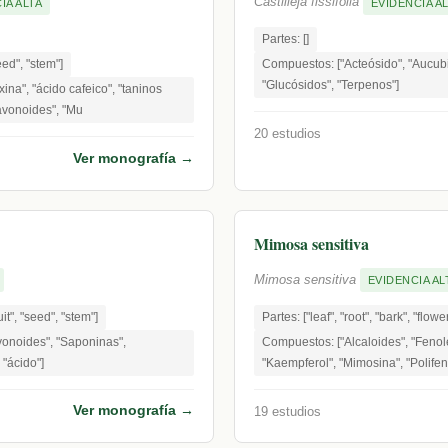
Castilleja fissifolia
IA ALTA
EVIDENCIA A
Partes: []
seed", "stem"]
Compuestos: ["Acteósido", "Aucubi
"Glucósidos", "Terpenos"]
xina", "ácido cafeico", "taninos
avonoides", "Mu
20 estudios
Ver monografía →
Mimosa sensitiva
Mimosa sensitiva
EVIDENCIA AL
ruit", "seed", "stem"]
Partes: ["leaf", "root", "bark", "flower
vonoides", "Saponinas",
Compuestos: ["Alcaloides", "Fenol
 "ácido"]
"Kaempferol", "Mimosina", "Polifen
Ver monografía →
19 estudios