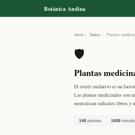
Botánica Andina
Inicio
›
Datos
›
Plantas medicina
🛡️
Plantas medicina
El estrés oxidativo es un fact
Las plantas medicinales son u
neutralizan radicales libres y 
148
plantas
1608
estudio