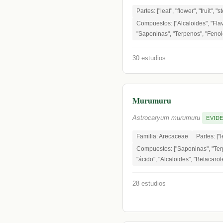
Partes: ["leaf", "flower", "fruit", "s
Compuestos: ["Alcaloides", "Flav
"Saponinas", "Terpenos", "Fenol
30 estudios
Murumuru
Astrocaryum murumuru
EVIDE
Familia: Arecaceae
Partes: ["l
Compuestos: ["Saponinas", "Terp
"ácido", "Alcaloides", "Betacaro
28 estudios