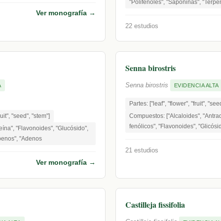
"Polifenoles", "Saponinas", "Terpe
Ver monografía →
22 estudios
Senna birostris
Senna birostris
A
EVIDENCIA ALTA
Partes: ["leaf", "flower", "fruit", "see
ruit", "seed", "stem"]
Compuestos: ["Alcaloides", "Antr
fenólicos", "Flavonoides", "Glicósi
ína", "Flavonoides", "Glucósido",
rpenos", "Adenos
21 estudios
Ver monografía →
Castilleja fissifolia