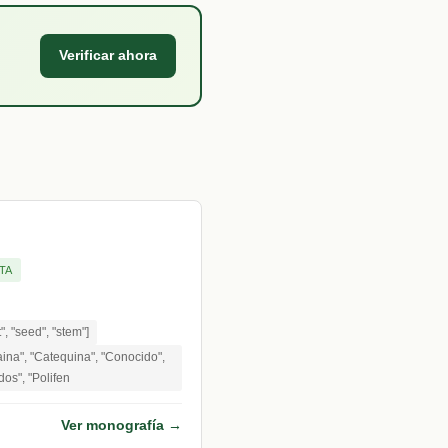
Verificar ahora
TA
it", "seed", "stem"]
ina", "Catequina", "Conocido",
dos", "Polifen
Ver monografía →