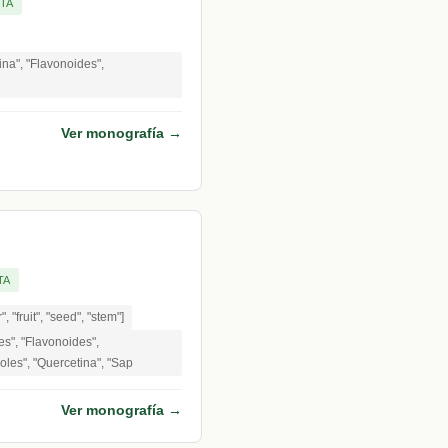
LTA
na", "Flavonoides",
Ver monografía →
TA
", "fruit", "seed", "stem"]
es", "Flavonoides",
oles", "Quercetina", "Sap
Ver monografía →