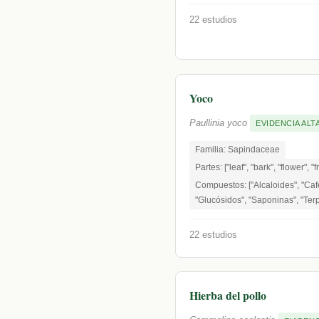
22 estudios
Yoco
Paullinia yoco
EVIDENCIA ALT
Familia: Sapindaceae
Partes: ["leaf", "bark", "flower", "f
Compuestos: ["Alcaloides", "Cafe
"Glucósidos", "Saponinas", "Te
22 estudios
Hierba del pollo