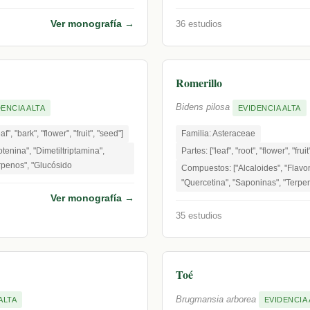
Ver monografía →
36 estudios
Romerillo
Bidens pilosa
DENCIA ALTA
EVIDENCIA ALTA
af", "bark", "flower", "fruit", "seed"]
Familia: Asteraceae
tenina", "Dimetiltriptamina",
Partes: ["leaf", "root", "flower", "frui
rpenos", "Glucósido
Compuestos: ["Alcaloides", "Flavon
"Quercetina", "Saponinas", "Terpen
Ver monografía →
35 estudios
Toé
Brugmansia arborea
ALTA
EVIDENCIA 