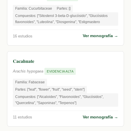
Familia: Cucurbitaceae
Partes: []
Compuestos: ["Sitosterol 3-beta-D-glucósido", "Glucósidos
flavonoides", "Luteolina", "Diosgenina", "Estigmastero
Ver monografía →
16 estudios
Cacahuate
Arachis hypogaea
EVIDENCIA ALTA
Familia: Fabaceae
Partes: ["leaf", "flower", "fruit", "seed", "stem"]
Compuestos: ["Alcaloides", "Flavonoides", "Glucósidos",
"Quercetina", "Saponinas", "Terpenos"]
Ver monografía →
11 estudios