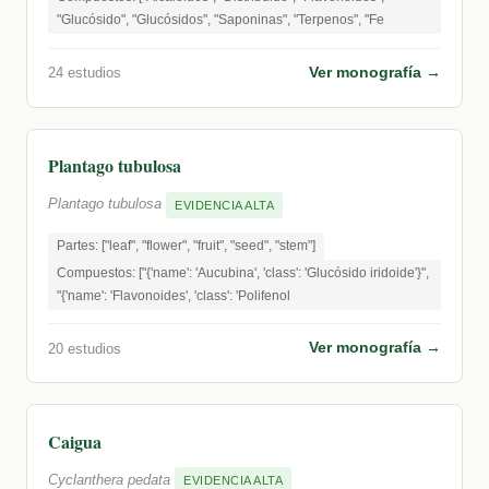
"Glucósido", "Glucósidos", "Saponinas", "Terpenos", "Fe
Ver monografía →
24 estudios
Plantago tubulosa
Plantago tubulosa
EVIDENCIA ALTA
Partes: ["leaf", "flower", "fruit", "seed", "stem"]
Compuestos: ["{'name': 'Aucubina', 'class': 'Glucósido iridoide'}",
"{'name': 'Flavonoides', 'class': 'Polifenol
Ver monografía →
20 estudios
Caigua
Cyclanthera pedata
EVIDENCIA ALTA