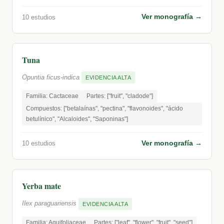
Ver monografía →
10 estudios
Tuna
Opuntia ficus-indica
EVIDENCIA ALTA
Familia: Cactaceae
Partes: ["fruit", "cladode"]
Compuestos: ["betalaínas", "pectina", "flavonoides", "ácido
betulínico", "Alcaloides", "Saponinas"]
Ver monografía →
10 estudios
Yerba mate
Ilex paraguariensis
EVIDENCIA ALTA
Familia: Aquifoliaceae
Partes: ["leaf", "flower", "fruit", "seed"]