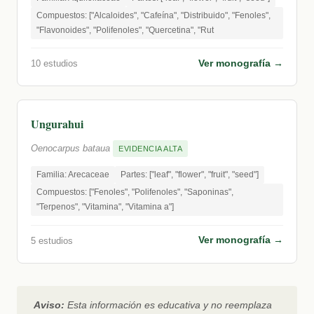
Compuestos: ["Alcaloides", "Cafeína", "Distribuido", "Fenoles",
"Flavonoides", "Polifenoles", "Quercetina", "Rut
Ver monografía →
10 estudios
Ungurahui
Oenocarpus bataua
EVIDENCIA ALTA
Familia: Arecaceae
Partes: ["leaf", "flower", "fruit", "seed"]
Compuestos: ["Fenoles", "Polifenoles", "Saponinas",
"Terpenos", "Vitamina", "Vitamina a"]
Ver monografía →
5 estudios
Aviso:
Esta información es educativa y no reemplaza