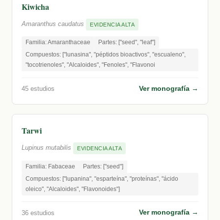
Kiwicha
Amaranthus caudatus
EVIDENCIA ALTA
Familia: Amaranthaceae
Partes: ["seed", "leaf"]
Compuestos: ["lunasina", "péptidos bioactivos", "escualeno",
"tocotrienoles", "Alcaloides", "Fenoles", "Flavonoi
Ver monografía →
45 estudios
Tarwi
Lupinus mutabilis
EVIDENCIA ALTA
Familia: Fabaceae
Partes: ["seed"]
Compuestos: ["lupanina", "esparteína", "proteínas", "ácido
oleico", "Alcaloides", "Flavonoides"]
Ver monografía →
36 estudios