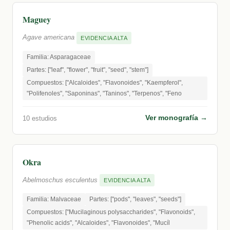
Maguey
Agave americana
EVIDENCIA ALTA
Familia: Asparagaceae
Partes: ["leaf", "flower", "fruit", "seed", "stem"]
Compuestos: ["Alcaloides", "Flavonoides", "Kaempferol",
"Polifenoles", "Saponinas", "Taninos", "Terpenos", "Feno
Ver monografía →
10 estudios
Okra
Abelmoschus esculentus
EVIDENCIA ALTA
Familia: Malvaceae
Partes: ["pods", "leaves", "seeds"]
Compuestos: ["Mucilaginous polysaccharides", "Flavonoids",
"Phenolic acids", "Alcaloides", "Flavonoides", "Mucíl