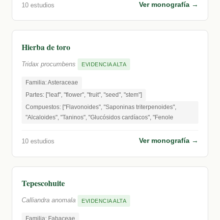
Ver monografía →
10 estudios
Hierba de toro
Tridax procumbens
EVIDENCIA ALTA
Familia: Asteraceae
Partes: ["leaf", "flower", "fruit", "seed", "stem"]
Compuestos: ["Flavonoides", "Saponinas triterpenoides",
"Alcaloides", "Taninos", "Glucósidos cardíacos", "Fenole
Ver monografía →
10 estudios
Tepescohuite
Calliandra anomala
EVIDENCIA ALTA
Familia: Fabaceae