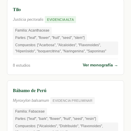
Tilo
Justicia pectoralis
EVIDENCIA ALTA
Familia: Acanthaceae
Partes: ["leaf", "flower", "fruit", "seed", "stem"]
Compuestos: ["Acarbosa", "Alcaloides", "Flavonoides",
"Hiperósido", "Isoquercitrina", "Naringenina", "Saponinas"
Ver monografía →
8 estudios
Bálsamo de Perú
Myroxylon balsamum
EVIDENCIA PRELIMINAR
Familia: Fabaceae
Partes: ["leaf", "bark", "flower", "fruit", "seed", "resin"]
Compuestos: ["Alcaloides", "Distribuido", "Flavonoides",