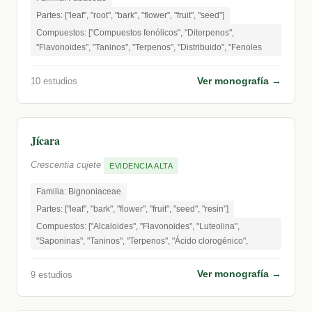
Partes: ["leaf", "root", "bark", "flower", "fruit", "seed"]
Compuestos: ["Compuestos fenólicos", "Diterpenos",
"Flavonoides", "Taninos", "Terpenos", "Distribuido", "Fenoles
Ver monografía →
10 estudios
Jícara
Crescentia cujete
EVIDENCIA ALTA
Familia: Bignoniaceae
Partes: ["leaf", "bark", "flower", "fruit", "seed", "resin"]
Compuestos: ["Alcaloides", "Flavonoides", "Luteolina",
"Saponinas", "Taninos", "Terpenos", "Ácido clorogénico",
Ver monografía →
9 estudios