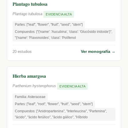
Plantago tubulosa
Plantago tubulosa
EVIDENCIA ALTA
Partes: ["leaf", "flower", "fruit", "seed", "stem"]
Compuestos: ["{'name': 'Aucubina', 'class': 'Glucósido iridoide'}",
"{'name': 'Flavonoides', 'class': 'Polifenol
Ver monografía →
20 estudios
Hierba amargosa
Parthenium hysterophorus
EVIDENCIA ALTA
Familia: Asteraceae
Partes: ["leaf", "root", "flower", "fruit", "seed", "stem"]
Compuestos: ["Anidropartenina", "Interleucina", "Partenina",
"ácido", "ácido ferúlico", "ácido gálico", "Híbrido